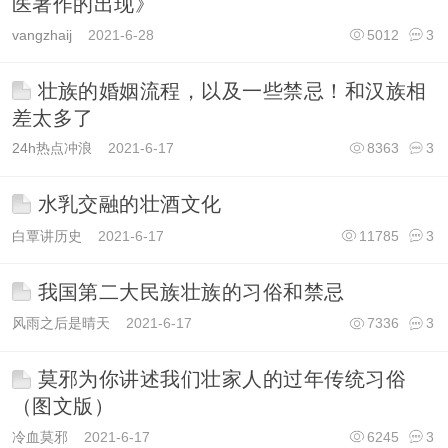
医著作的出现》
vangzhaij
2021-6-28
5012
3
壮族的婚姻流程，以及一些禁忌！和汉族相
差太多了
24h热点冲浪
2021-6-17
8363
3
水乳交融的壮酒文化
白覃讲历史
2021-6-17
11785
3
我国第二大民族壮族的习俗和禁忌
风雨之后是晴天
2021-6-17
7336
3
莫邪为你讲述我们壮家人的过年传统习俗
（图文版）
冷血莫邪
2021-6-17
6245
3