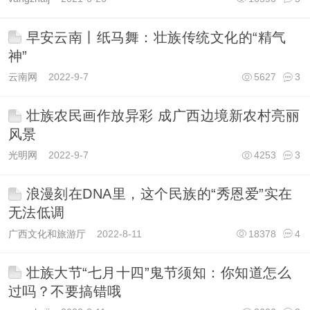
早安云南丨纸马舞：壮族传统文化的“精气
神”
云南网
2022-9-7
5627
3
壮族农民画作放异彩 成广西边境新农村亮丽
风景
光明网
2022-9-7
4253
3
浪漫刻在DNA里，这个民族的“秀恩爱”实在
无法低调
广西文化和旅游厅
2022-8-11
18378
4
壮族大节“七月十四”鬼节须知：你知道怎么
过吗？不要搞错哦