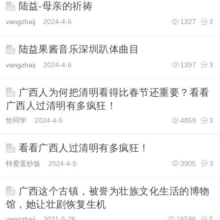
陆益-母亲的祈祷
vangzhaij
2024-4-6
1327
3
陆益果酱音乐深圳趴体曲目
vangzhaij
2024-4-6
1397
3
广西人为何把清明看得比春节还重要？看看
广西人过清明有多疯狂！
恰同学
2024-4-5
4859
3
看看广西人过清明有多疯狂！
特爱蛋炒饭
2024-4-5
3905
3
广西这个古镇，被誉为壮族文化生活的博物
馆，她让壮剧恢复生机
vangzhaij
2021-6-26
16596
5