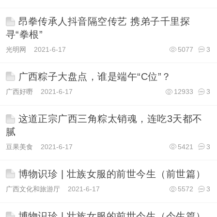
昂拳传承人抖音隔空传艺 携弟子千里探
寻“拳根”
光明网
2021-6-17
5077
3
广西粽子大盘点，谁是端午“C位”？
广西好嘢
2021-6-17
12933
3
这道正宗广西三角粽太销魂，连吃3天都不
腻
豆果美食
2021-6-17
5421
3
博物识珍 | 壮族女服的前世今生（前世篇）
广西文化和旅游厅
2021-6-17
5572
3
博物识珍 | 壮族女服的前世今生（今生篇）