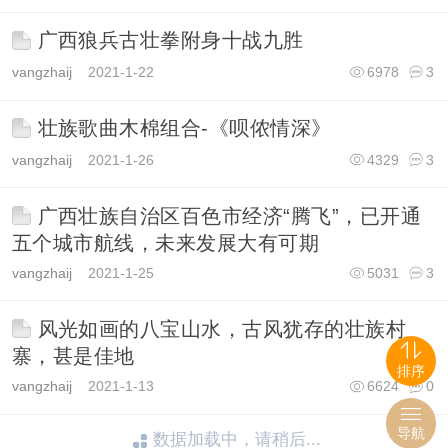
广西狼兵古壮拳附身十战九胜
vangzhaij
2021-1-22
6978
3
壮族歌曲木棉组合-《呗侬情深》
vangzhaij
2021-1-26
4329
3
广西壮族自治区百色市经济“腾飞”，已开通
五个城市航线，未来发展大有可期
vangzhaij
2021-1-25
5031
3
风光如画的八宝山水，古风犹存的壮族村
寨，甚是佳地
排序
vangzhaij
2021-1-13
6624
0
导航
数据加载中，请稍后...