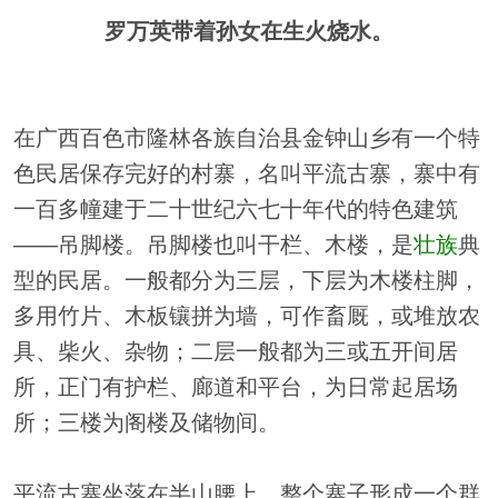
罗万英带着孙女在生火烧水。
在广西百色市隆林各族自治县金钟山乡有一个特
色民居保存完好的村寨，名叫平流古寨，寨中有
一百多幢建于二十世纪六七十年代的特色建筑
——吊脚楼。吊脚楼也叫干栏、木楼，是
壮族
典
型的民居。一般都分为三层，下层为木楼柱脚，
多用竹片、木板镶拼为墙，可作畜厩，或堆放农
具、柴火、杂物；二层一般都为三或五开间居
所，正门有护栏、廊道和平台，为日常起居场
所；三楼为阁楼及储物间。
平流古寨坐落在半山腰上，整个寨子形成一个群