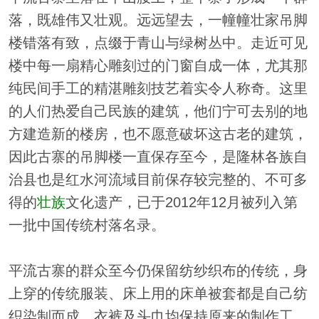
落，既雄伟又壮观。远远望去，一幢幢壮家吊脚
楼错落有致，点缀于青山与绿树丛中。走近可见
楼中每一扇精心雕刻过的门窗自成一体，尤其那
纯民间手工的精湛雕刻技艺着实令人称奇。这里
的人们热爱自己民族的建筑，他们宁可去别的地
方建造新的楼房，也不愿意破坏这古老的建筑，
因此古寨的吊脚楼一直保存至今，是隆林各族自
治县也是红水河流域目前保存较完整的、不可多
得的
壮族
文化遗产，已于2012年12月被列入第
一批中国传统村落名录。
平流古寨的群众至今仍保留纺纱织布的传统，身
上穿的传统服装、床上用的床单被套都是自己纺
织染制而成，衣裤及头巾均保持原来的制作工