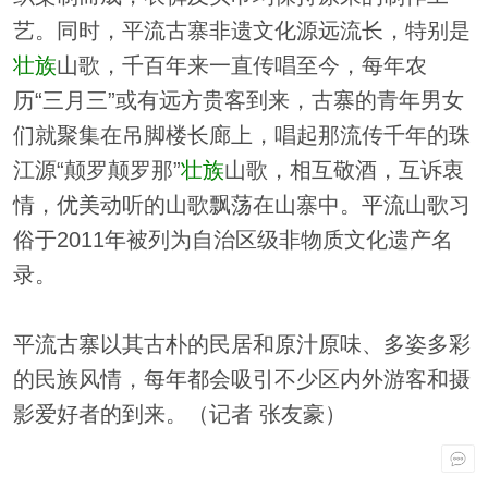
艺。同时，平流古寨非遗文化源远流长，特别是
壮族
山歌，千百年来一直传唱至今，每年农
历“三月三”或有远方贵客到来，古寨的青年男女
们就聚集在吊脚楼长廊上，唱起那流传千年的珠
江源“颠罗颠罗那”
壮族
山歌，相互敬酒，互诉衷
情，优美动听的山歌飘荡在山寨中。平流山歌习
俗于2011年被列为自治区级非物质文化遗产名
录。
平流古寨以其古朴的民居和原汁原味、多姿多彩
的民族风情，每年都会吸引不少区内外游客和摄
影爱好者的到来。（记者 张友豪）