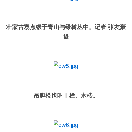
壮家古寨点缀于青山与绿树丛中。记者 张友豪
摄
吊脚楼也叫干栏、木楼。