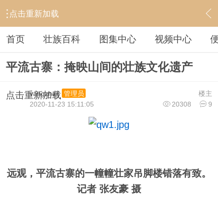
点击重新加载
›
壮族印象
›
壮乡旅行
›
内容
首页
壮族百科
图集中心
视频中心
平流古寨：掩映山间的壮族文化遗产
vangzhaij
楼主
管理员
点击重新加载
2020-11-23 15:11:05
20308
9
远观，平流古寨的一幢幢壮家吊脚楼错落有致。
记者 张友豪 摄