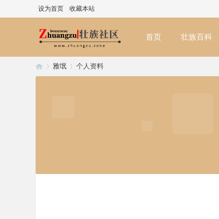
设为首页
收藏本站
首页
壮族百科
雅氓
个人资料
壮
›
›
族